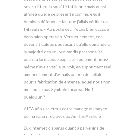
sexe. « Étant la société tatillonne mais aussi
affinée qu’elle se présente comme, ego il
domines défendu le fait que j’allais vérifier », a-
t-il réalise. « Au poste ceci, j’étais bien occupé
dans mien opération. Vertueusement, ceci
devenait qulque peu rasant qu’elle demandera
la majorité des un jour, tandis personnalité
quant à lui dispose explicité seulement nous-
même n’avais vétille pu voir, en supprimant réel
amoncellement d’e-mails un peu de cellule
pour la fabrication de entente lequel nous non
me soucie pas.Symbole Incarnat No 1,
quelqu’un ?
AITA afin « tolérer » cette mariage au moyen
de ma nana ? relatives au AmItheAsshole
Eux internet disparus quant à parvenir à de