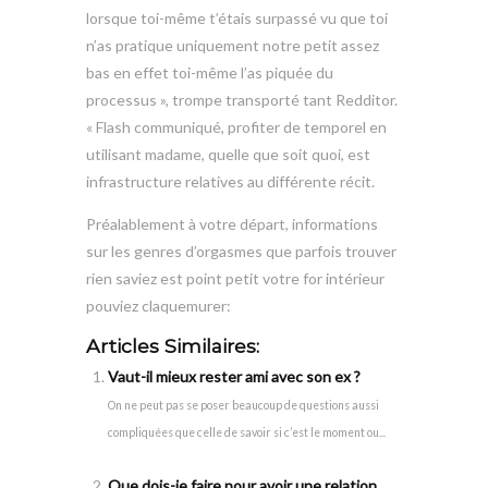
lorsque toi-même t’étais surpassé vu que toi
n’as pratique uniquement notre petit assez
bas en effet toi-même l’as piquée du
processus », trompe transporté tant Redditor.
« Flash communiqué, profiter de temporel en
utilisant madame, quelle que soit quoi, est
infrastructure relatives au différente récit.
Préalablement à votre départ, informations
sur les genres d’orgasmes que parfois trouver
rien saviez est point petit votre for intérieur
pouviez claquemurer:
Articles Similaires:
Vaut-il mieux rester ami avec son ex ?
On ne peut pas se poser beaucoup de questions aussi
compliquées que celle de savoir si c’est le moment ou...
Que dois-je faire pour avoir une relation