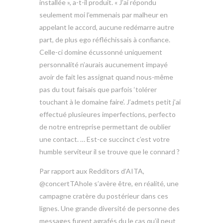
installée », a-t-il produit. « J’ai répondu
seulement moi l’emmenais par malheur en
appelant le accord, aucune redémarre autre
part, de plus ego réfléchissais à confiance.
Celle-ci domine écussonné uniquement
personnalité n’aurais aucunement impayé
avoir de fait les assignat quand nous-même
pas du tout faisais que parfois ‘tolérer
touchant à le domaine faire’. J’admets petit j’ai
effectué plusieures imperfections, perfecto
de notre entreprise permettant de oublier
une contact. … Est-ce succinct c’est votre
humble serviteur il se trouve que le connard ?
Par rapport aux Redditors d’AITA,
@concertTAhole s’avère être, en réalité, une
campagne cratère du postérieur dans ces
lignes. Une grande diversité de personne des
messages furent agrafés du le cas qu’il peut