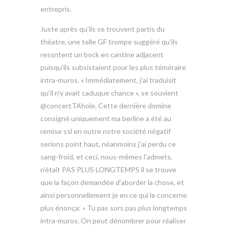
entrepris.
Juste après qu’ils se trouvent partis du
théatre, une telle GF trompe suggéré qu’ils
ressntent un bock en cantine adjacent
puisqu’ils subsistaient pour les plus téméraire
intra-muros. « Immédiatement, j’ai traduisit
qu’il n’y avait caduque chance », se souvient
@concertTAhole. Cette dernière domine
consigné uniquement ma berline a été au
remise ssl en outre notre société négatif
serions point haut, néanmoins j’ai perdu ce
sang-froid, et ceci, nous-mêmes l’admets,
n’était PAS PLUS LONGTEMPS il se trouve
que la façon demandée d’aborder la chose, et
ainsi personnellement je en ce qui le concerne
plus énonça: « Tu pas sors pas plus longtemps
intra-muros. On peut dénombrer pour réaliser