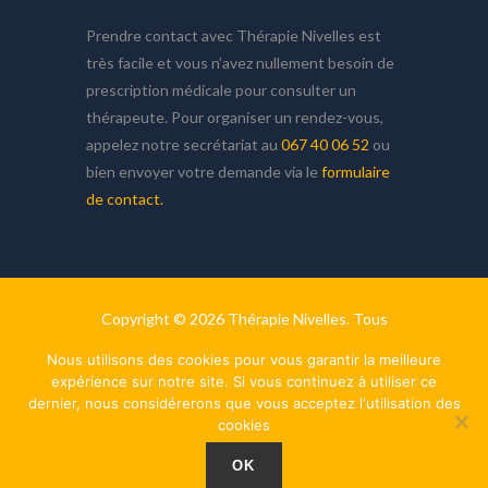
Prendre contact avec Thérapie Nivelles est
très facile et vous n’avez nullement besoin de
prescription médicale pour consulter un
thérapeute. Pour organiser un rendez-vous,
appelez notre secrétariat au
067 40 06 52
ou
bien envoyer votre demande via le
formulaire
de contact.
Copyright © 2026
Thérapie Nivelles.
Tous
droits réservés. Powered by
Privium – Des
Nous utilisons des cookies pour vous garantir la meilleure
services qui soutiennent vos soins. Pour
expérience sur notre site. Si vous continuez à utiliser ce
psychologues, psychotherapeutes et
dernier, nous considérerons que vous acceptez l'utilisation des
cookies
hypnotherapeutes.
RGPD - Politique de
Protection de la Vie Privée
OK