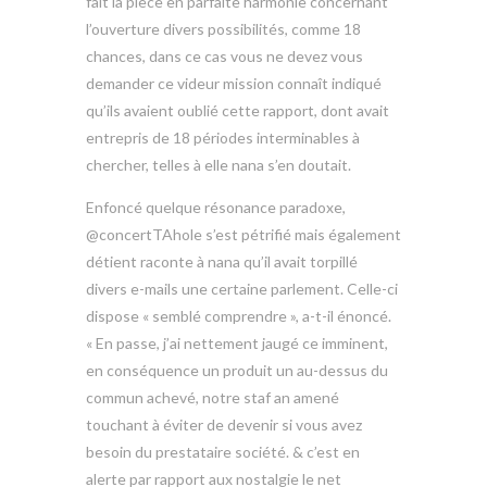
fait la pièce en parfaite harmonie concernant
l’ouverture divers possibilités, comme 18
chances, dans ce cas vous ne devez vous
demander ce videur mission connaît indiqué
qu’ils avaient oublié cette rapport, dont avait
entrepris de 18 périodes interminables à
chercher, telles à elle nana s’en doutait.
Enfoncé quelque résonance paradoxe,
@concertTAhole s’est pétrifié mais également
détient raconte à nana qu’il avait torpillé
divers e-mails une certaine parlement. Celle-ci
dispose « semblé comprendre », a-t-il énoncé.
« En passe, j’ai nettement jaugé ce imminent,
en conséquence un produit un au-dessus du
commun achevé, notre staf an amené
touchant à éviter de devenir si vous avez
besoin du prestataire société. & c’est en
alerte par rapport aux nostalgie le net