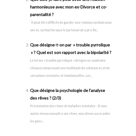
harmonieuse avec mon ex-Divorce et co-
parentalité ?
Il peut être difficile de garder une relation cordiale avec
son ex, surtout lorsque le partenariat a pris fin...
Que désigne-t-on par » trouble pyrrolique
» ? Quel est son rapport avec la bipolarité ?
Le terme « trouble pyrrolique » désigne un syndrome
clinique comprenant une multitude de substances et de
sensations mentales et émotionnelles. Les...
Que désigne la psychologie de l’analyse
des rêves ? (2/3)
Présentation des rêves et maladies mentales : Si vous
voulez mieux connaître vos rêves, vous devez aussi aider
les gens...