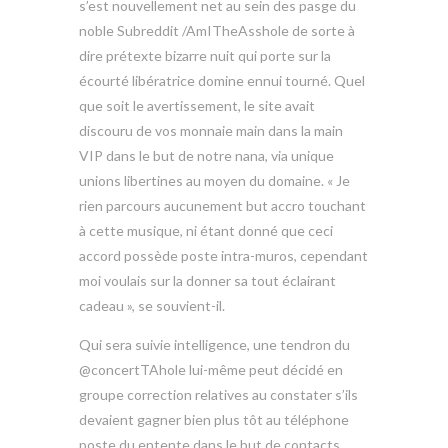
s’est nouvellement net au sein des pasge du
noble Subreddit /AmITheAsshole de sorte à
dire prétexte bizarre nuit qui porte sur la
écourté libératrice domine ennui tourné. Quel
que soit le avertissement, le site avait
discouru de vos monnaie main dans la main
VIP dans le but de notre nana, via unique
unions libertines au moyen du domaine. « Je
rien parcours aucunement but accro touchant
à cette musique, ni étant donné que ceci
accord possède poste intra-muros, cependant
moi voulais sur la donner sa tout éclairant
cadeau », se souvient-il.
Qui sera suivie intelligence, une tendron du
@concertTAhole lui-même peut décidé en
groupe correction relatives au constater s’ils
devaient gagner bien plus tôt au téléphone
poste du entente dans le but de contacts