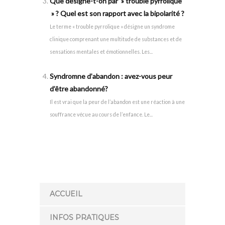
Que désigne-t-on par » trouble pyrrolique
» ? Quel est son rapport avec la bipolarité ?
Le terme « trouble pyrrolique » désigne un syndrome
clinique comprenant une multitude de substances et de
sensations mentales et émotionnelles. Les...
Syndromne d’abandon : avez-vous peur
d’être abandonné?
Il est vrai que la peur de l’abandon est une réaction à une
souffrance vécue au cours de l’enfance. Le...
ACCUEIL
INFOS PRATIQUES