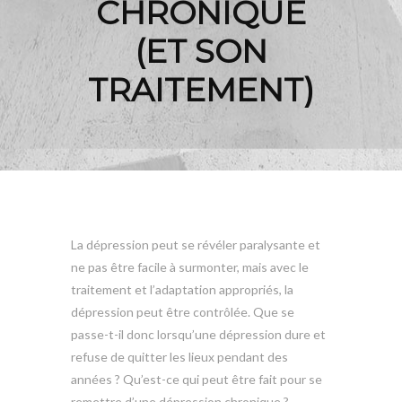
CHRONIQUE
(ET SON
TRAITEMENT)
La dépression peut se révéler paralysante et
ne pas être facile à surmonter, mais avec le
traitement et l’adaptation appropriés, la
dépression peut être contrôlée. Que se
passe-t-il donc lorsqu’une dépression dure et
refuse de quitter les lieux pendant des
années ? Qu’est-ce qui peut être fait pour se
remettre d’une dépression chronique ?