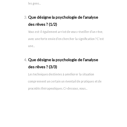
les gens...
Que désigne la psychologie de l’analyse
des rêves ? (1/2)
Vous est-il également arrivé de vous réveiller d’un rêve,
avec une forte envie d’en chercher la signification ? C’est
une...
Que désigne la psychologie de l’analyse
des rêves ? (3/3)
Les techniques destinées à améliorer la situation
comprennent un certain un éventail de pratiques et de
procédés thérapeutiques. Ci-dessous, nous...