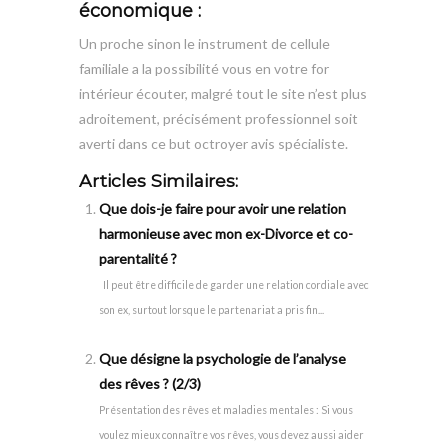
économique :
Un proche sinon le instrument de cellule
familiale a la possibilité vous en votre for
intérieur écouter, malgré tout le site n’est plus
adroitement, précisément professionnel soit
averti dans ce but octroyer avis spécialiste.
Articles Similaires:
Que dois-je faire pour avoir une relation
harmonieuse avec mon ex-Divorce et co-
parentalité ?
Il peut être difficile de garder une relation cordiale avec
son ex, surtout lorsque le partenariat a pris fin...
Que désigne la psychologie de l’analyse
des rêves ? (2/3)
Présentation des rêves et maladies mentales : Si vous
voulez mieux connaître vos rêves, vous devez aussi aider