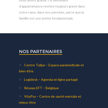
nous avons grandi. Ce sentiment
d’appartenance restera toujours gravé dans
notre cœur, dans nos pensées, parce que la
famille est une entité fondamentale.
NOS PARTENAIRES
Centre Tulipe – Espace paramédicale et
bien-être.
Logidesk – Agenda en ligne partagé
Réseau EFT – Belgique
VitaPsy – Centre de santé mentale et
mieux-être